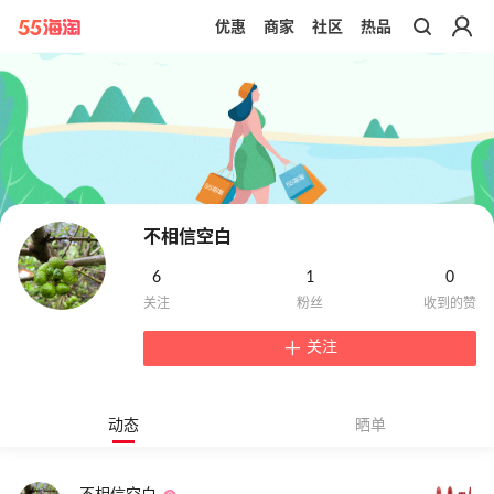
优惠
商家
社区
热品
带你去官网买正品
不相信空白
6
1
0
关注
动态
晒单