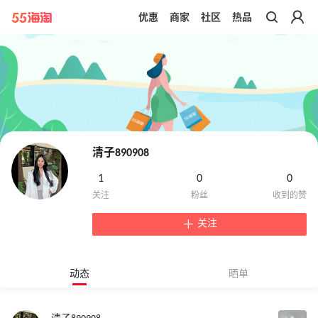
优惠
商家
社区
热品
带你去官网买正品
清子890908
1
0
0
关注
动态
晒单