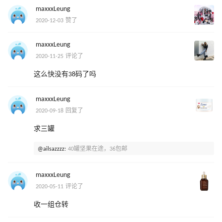
maxxxLeung
2020-12-03 赞了
maxxxLeung
2020-11-25 评论了
这么快没有38码了吗
maxxxLeung
2020-09-18 回复了
求三罐
@ailsazzzz:
40罐坚果在途，36包邮
maxxxLeung
2020-05-11 评论了
收一组仓转