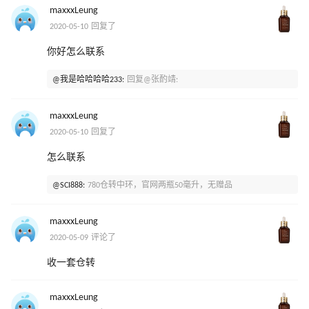
maxxxLeung
2020-05-10 回复了
你好怎么联系
@我是哈哈哈哈233:
回复@张酌靖:
maxxxLeung
2020-05-10 回复了
怎么联系
@SCI888:
780仓转中环，官网两瓶50毫升，无赠品
maxxxLeung
2020-05-09 评论了
收一套仓转
maxxxLeung