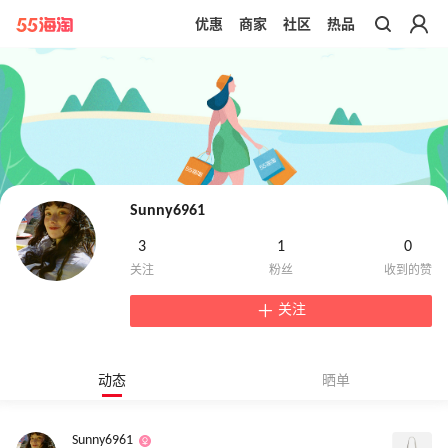
优惠
商家
社区
热品
带你去官网买正品
Sunny6961
3
1
0
关注
动态
晒单
Sunny6961