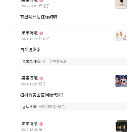
果果呀哦
2022-03-01 评论了
有出阿玛尼红标的嘛
果果呀哦
2021-11-22 回复了
白金洗发水
@果果呀哦:
收一个护发精油
果果呀哦
2021-11-22 赞了
植村秀美国官网接代刷？
@从从敏:
出砍刀眉笔2号色
果果呀哦
2019-12-20 赞了