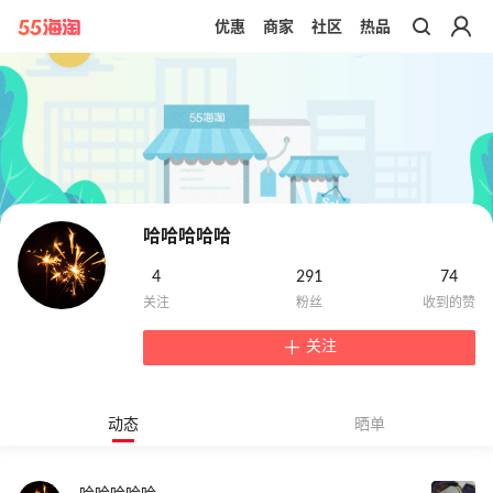
优惠
商家
社区
热品
带你去官网买正品
哈哈哈哈哈
4
291
74
关注
动态
晒单