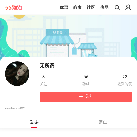
优惠
商家
社区
热品
带你去官网买正品
无所谓l
8
56
22
关注
vwohenni402
动态
晒单