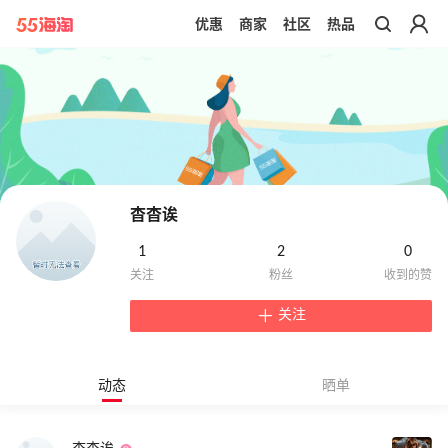
优惠
商家
社区
热品
带你去官网买正品
杳杳诶
1
2
0
关注
动态
晒单