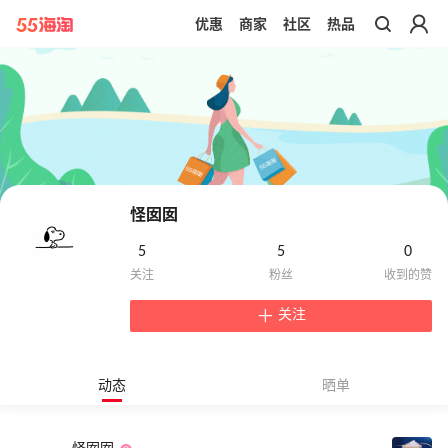
优惠
商家
社区
热品
带你去官网买正品
怪囡囡
5
5
0
关注
动态
晒单