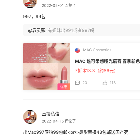
2022-05-01 回复了
997，99包
@袁灵薇:
有姐妹出991或者997吗
MAC Cosmetics
MAC 魅可柔感哑光唇膏 春季新色66
7折 $13.3（约86元）
20
118
直接私信
2022-04-15 评论了
出Mac997唇釉99包邮<br/>鼻影替换48包邮送国产壳