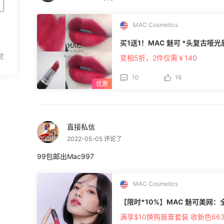
MAC Cosmetics
买1送1！MAC 魅可 *头复古哑光唇
变相5折，2件仅需￥140
10
16
直接私信
2022-05-05 评论了
99包邮出Mac997
MAC Cosmetics
【限时*10%】MAC 魅可美网：
满享$10换购唇膏套装 收新色66