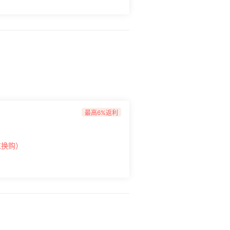
最高6%返利
值换购）