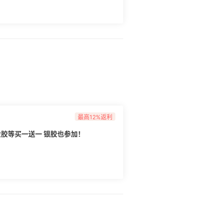
最高12%返利
【即将截止】雅顿美网：粉胶、金胶等买一送一 银胶也参加！