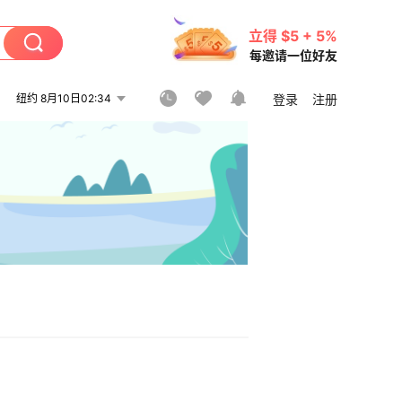
立得 $5 + 5%
每邀请一位好友
纽约 8月10日02:34
登录
注册