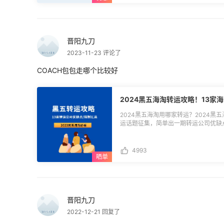
晋阳九刀
2023-11-23 评论了
COACH包包走哪个比较好
2024黑五海淘转运攻略！13家
2024黑五海淘用哪家转运？2024黑
运话题征集，简单出一期转运公司优缺
说明。内容仅供参考，具体以转运公司
转载请注明出处，否则追究其法律责任。 **温馨提示：** 1.转运政策变更频
单前请务必联系转运客服，详细了解当
4993
2.特别申明当前内容只作信息收集，
3.内容源于55海淘用户分享，排名不分
题](https://post.55haitao.com/show/348582/)。 **2
优缺点汇总：** **转运国际：** ◾收
重9.6元/0.1kg，不同等级会员会有
晋阳九刀
制内最多6个，护肤品单箱限制内最多
2022-12-21 回复了
去包装），香水限制2瓶，可混装，金额
收33税金，箱包加收100元税金，其它