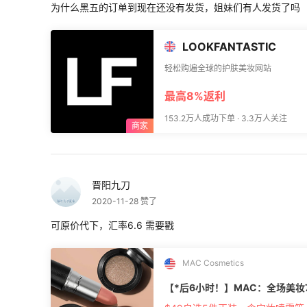
跟帖中随机抽取用户获得奖励； 4.返利
为什么黑五的订单到现在还没有发货，姐妹们有人发货了吗
🌖相关推荐：** [雅顿如何凑单更划算
(https://post.55haitao.com/show/292
LOOKFANTASTIC
轻松购遍全球的护肤美妆网站
最高8%返利
153.2万人成功下单 · 3.3万人关注
晋阳九刀
2020-11-28 赞了
可原价代下，汇率6.6 需要戳
MAC Cosmetics
【*后6小时！】MAC：全场美妆