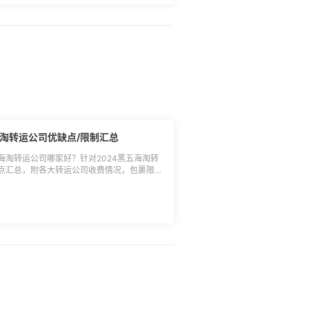
海淘转运公司优缺点/限制汇总
五海淘转运公司哪家好？针对2024黑五海淘转
点汇总，附各大转运公司收费情况，包裹限制
官方信息更新为准，本内容为55海淘原创，
繁，走
前转运公司使用政策，确认无误后再走单；
不对任何转运公司进行推荐，请大家理性参考；
先后，原活动帖参考：[2023黑五海淘转运话
024黑五海淘转运包裹限制/
费标准：关税补贴B路线，首重53元/0.5kg，续
不同额外折扣。 ◾包裹限制：B渠道彩妆类单箱限
3个，始祖鸟禁运，套装限制2个（不支持去盒
不超过1000元，合箱一个收费5元，手表加
产品在允许范围内包shui，特殊产品需咨询