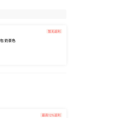
个包裹，一个身份证对应一个地址，一个月限
提交发货后平均半个月内到手，打包质量一
应比较快，能买海淘友好网站，可以运海蓝之
2-3个7ml之内的小样，小样超出7ml算正
套装，1箱限1套，另外，Sk2，兰蔻大礼包
箱的护肤品。单个包裹适合选即发路线。
重 58元/500g，续重 9元/100g ◾包裹限
暂无返利
，高端产品控制在5件，香水上限3瓶，普通会
麻将包 奶茶色
个，价值在2000元以内免收关税（超出部分按
，普通会员，每走2单非包类订单，第三单才能
元。 ◾走单体验：清关比较稳定，基本仓库出
，有淘友反馈该转运入库重量跟出库重量有偏
飞机后，才会退多给的部分运费到EWE账
官网。 **转运中国：** ◾收
，500克以上按照7.9R元/100克收费，V
补贴，禁运奢侈品牌，必须符合个人自用范围，
要求也比较严格，特别是套装，无免费拍照，不
个，而且合箱单独收费10元/个。 ◾走单体验：
），按总重量进行分箱，可以节约部分运费，
20来天能到手（建议选货到即发），国内转
邀请码，联系客服需要提工单需求，售后效率
，然后澳洲线路比较混乱，尽量避雷。 **
/磅，集美B线49元/磅。 ◾包裹限制：单箱只
最高12%返利
水2瓶1箱不能混装。 ◾走单体验：入库会免费