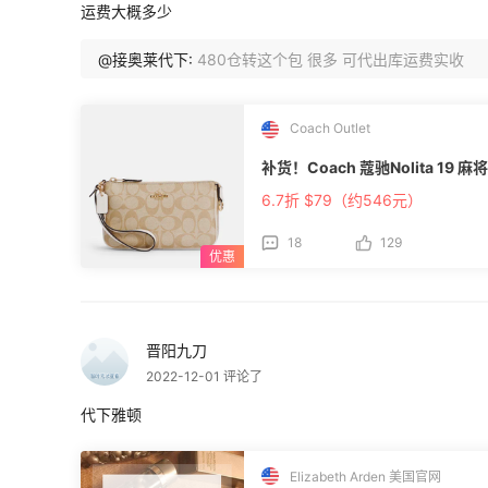
运费大概多少
客服，还有同一收件人一年只能走20
走3个包裹。 ◾走单体验：时效稳定，
般，支持免费出库拍照，客服工作日响
@接奥莱代下:
480仓转这个包 很多 可代出库运费实收
谜（1箱只能运1件海蓝之谜产品，可以混
装，需要分箱），若所走商品为海蓝之谜
等一箱也只能有一件。比较适合走不合
Coach Outlet
**EWE美中转运：** ◾收费标准：E速宝首
制：一个包裹护肤品数量不能超过7件
补货！Coach 蔻驰Nolita 19 
员免费合箱2个，超过收合箱费10元/
照20%税率补税）。特别注意箱包类
6.7折 $79（约546元）
走一个包类订单，走包需要额外加收80
库后1个月内收到，整体收费不算便宜
18
129
差，而且预收运费，一般需要等包裹上
户，客服售后一般。可以买丝芙兰官网、雅顿官网、MK
费标准：默认自营渠道，首重59元/500克
IP可9折。 ◾包裹限制：不享受关税
普通护肤品牌限1000元/箱，对数量
晋阳九刀
支持LaMer运输，一次最多可以合箱3
2022-12-01 评论了
适合走包包和鞋子类（也可以走始祖鸟
包包1箱1个，整体时效还算稳定，一般
代下雅顿
顺风或者圆通快递，但是注册账户需要
比较低（比较着急的话建议打客服电话）
集美速递：** ◾收费标准：包包线63元
Elizabeth Arden 美国官网
能运1个包包，钱包卡包可以放2个，香