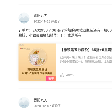
至中国香港的禁运物品，没有合箱功能
基本是10天左右，能买梅西百货，TB，ND，
运：** ◾收费标准：小包轻奢专线，首磅6
晋阳九刀
制：MK、Coach、TB类品牌的大包1
2022-11-25 评论了
单体验：适合走包包，时效一般1个月
订单号：EA02956 7 06 买了粉胶的90粒双瓶装还有一瓶
出库，预报要提前充值运费。 好了，以上就是13家转运公司大致情况，可能部分内
容有出入，具体以转运公司官方更新为
粉胶、小银蛋和橘灿精华！！！拿满所有...
信息收集，不对任何转运公司进行推荐！请大
荐：** [2023黑五信用卡攻略+信用卡
(https://post.55haitao.com/p/336440
【雅顿黑五抄底价】65折+5重
已评奖~ 来了来了！雅顿带着全场65折来了
外加小银蛋50ml、啵啵胶30粒... 
促活动通道：点击直达](https://www.55haitao.
公布：** $3返利券：修xiuxiu、kayk
1991、cccccc葡萄皮、kingbo花、d
4025
之夭夭豆之逃逃、fangjiali0815、ma
卷卷财财、是严严啊、丸子喵淘、小小巧巧
利券将于12月9日统一发放，届时可通过
利券发放后30天内绑定有效。 **🌖活动时间：**11月18日-11月29日 11.18-11.29期
间通过55海淘去雅顿官网下单成功的用户可参与抽奖。 **
晋阳九刀
回复 雅顿订单号+凑单产品（订单号连续7位建议空格） **
券 20名 **🌖评奖规则：** 1.11.18-11.29期间产生的雅顿有效订单可参与抽奖； 2.除
2020-12-07 评论了
了跟订单号也可以聊聊购买期间是否遇到