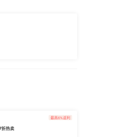
券用于发放日起之后的订单，30天有效。 **
？作业来了]
006/)
最高6%返利
7折热卖