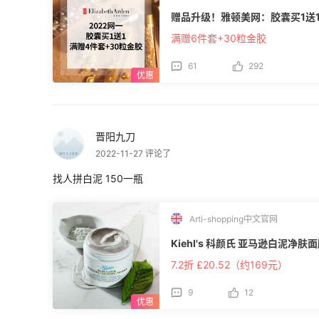
拍一张照片，出库比较慢，时效一般在
赠品升级！雅顿美网：胶囊买1送
有处理问题回复，适合走包包类，能买MK和C
运：** ◾收费限制：英国关税补贴线，首重81
满赠6件套+30粒金胶
包裹限制：香水100ml一个包裹一个，
体时效不算快，慢则有3个月多，快则
61
292
网站，比如潘海利根英国官网。 **润东国际：** ◾收费标准：普通线路35元，包包
线路57元，护肤品线路55元。 ◾包裹
3000以内包关税，合箱免费，拍照免
但是时效很快，基本上2周左右能收到，
晋阳九刀
******：** ◾收费标准：无忧线首重4
护肤品1箱限8件，套装2套，香水4瓶，
2022-11-27 评论了
$200，无忧线不支持包包运输，走包
卡包可以放2个，包关税，支持免费合
找人拼白泥 150一瓶
库，可以免费加固。 ◾走单体验：入库
时效不是很稳定，客服回复比较快，打包质量不错。 **配齐转运
肤线47元/磅，高奢线50元/磅 ◾包
Arti-shopping中文官网
个，可免费出库拍照。 ◾走单体验：一
Kiehl's 科颜氏 亚马逊白泥净肤面膜
水。 **番茄转运：** 收费标准：首磅50元，续磅45元，会员增加按照0.1磅4.5元
算。 包裹限制：单箱限1000元，合箱
7.2折 £20.52（约169元）
体验：一般时效在25天左右，国内转顺风，客
运：** ◾收费标准：首磅$7.1，续重0.1
9
12
磅起运，支持免费拍照清点，分箱收手
**转运四方：** ◾收费标准：中国HK