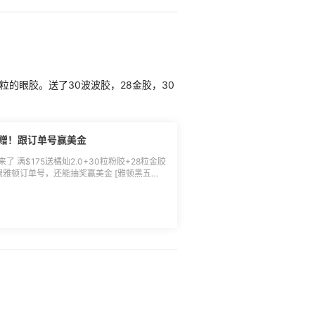
，可以选货到即发 ◾走单体验：出库到自提点
Crocs网站，适合佛系海淘。 **爱飞转
6元，续0.1磅/5.6元，1磅起运。 ◾包裹限
个包裹1个，钱包2个，货值$500内包关税 ◾走
左右，建议选入库即发，当天入库，当天就能
60粒的眼胶。送了30波波胶，28金胶，30
准，也欢迎更正补充。再次申明，本内容只做
家理性参考，感谢理解！ **相关推
返现汇总]
/)
满赠！跟订单号赢美金
 满$175送橘灿2.0+30粒粉胶+28粒金胶
本帖跟雅顿订单号，还能抽奖赢美金 [雅顿黑五大
com/deals/826475.html) **🌖名单
kkk618、xiaomodel、芙殇快乐一生、灰灰
1萌萌哒miao、滴18155397663、木木奈、桃
rylee、Michellexia、彩淯、会飞的惠惠、肉
巧克力、烟雨下江南88、大林林林 $3返
55海淘App-我的-返利券中查看并使用，返
参与方式：**直接本帖
🌖活动奖品：**$3返利
什么问题，建议等； 3.小编于符合条件的