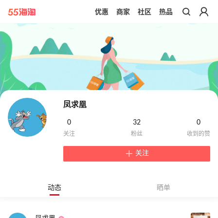
优惠
商家
社区
热品
带你去官网买正品
凤求凰
0
32
0
关注
动态
晒单