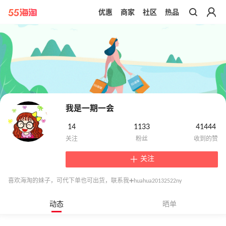
优惠
商家
社区
热品
带你去官网买正品
我是一期一会
14
1133
41444
关注
喜欢海淘的妹子，可代下单也可出货，联系我➕huahua20132522ny
动态
晒单