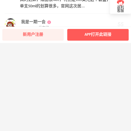
单支50ml的划算很多，官网这次居...
返利
客服
我是一期一会
2023-07-24 发布了
新用户注册
APP打开此链接
前两天敷完面膜突发奇想，把用过的面膜都收集起来，看看
自己能用掉多少面膜，然后逐一排雷种草，远处自己觉得性
价比高的面膜。然后55就发了活动，这就派...
我是一期一会
2023-07-20 评论了
人生第一支大牌口红是大学毕业时男朋友送的迪奥999，人
生第一支平价口红是miniso 10元一支的橘红色口红，现在我
已经拥有近40支口红唇釉，但...
我是一期一会
2023-07-12 回复了
对对滴