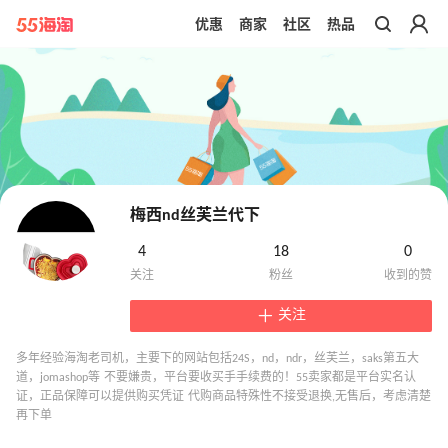
优惠
商家
社区
热品
带你去官网买正品
梅西nd丝芙兰代下
4
18
0
关注
多年经验海淘老司机，主要下的网站包括24S，nd，ndr，丝芙兰，saks第五大
道，jomashop等 不要嫌贵，平台要收买手手续费的！55卖家都是平台实名认
证，正品保障可以提供购买凭证 代购商品特殊性不接受退换,无售后，考虑清楚
再下单