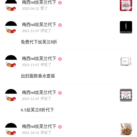
梅西nd丝芙兰代下
2022-04-22 赞了
梅西nd丝芙兰代下
2021-11-07 评论了
免费代下丝芙兰8折
梅西nd丝芙兰代下
2021-11-07 评论了
出封面款香水套装
梅西nd丝芙兰代下
2021-11-07 评论了
6.5丝芙兰8折代下
梅西nd丝芙兰代下
2021-10-31 评论了