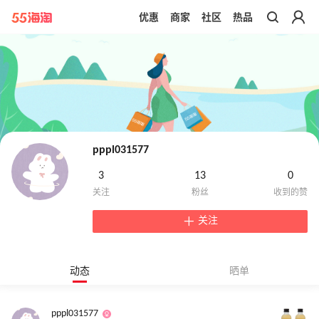
优惠
商家
社区
热品
带你去官网买正品
pppl031577
3
13
0
关注
动态
晒单
pppl031577