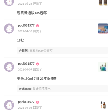
2021-06-23 评论了
现货普通版135包邮
pppl031577
2021-04-10 回复了
19批
@白楑:
回复@pppl031577:
pppl031577
2021-04-09 回复了
美版150ml 748 23年保质期
@shiman:
收好价精粹水
pppl031577
2021-04-03 回复了