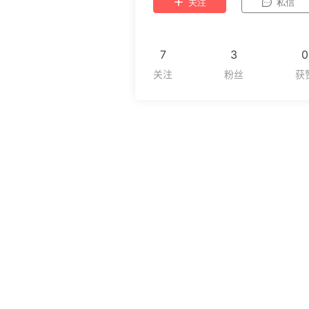
关注
私信
7
3
0