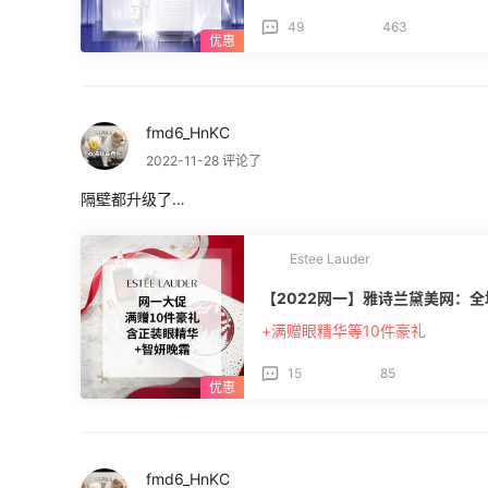
49
463
fmd6_HnKC
2022-11-28 评论了
隔壁都升级了…
Estee Lauder
【2022网一】雅诗兰黛美网：全
+满赠眼精华等10件豪礼
15
85
fmd6_HnKC