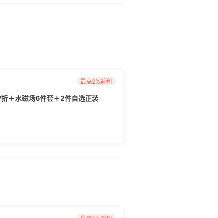
最高2%返利
7折＋水磁场6件套＋2件自选正装