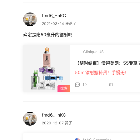
fmd6_HnKC
2021-03-24 评论了
确定是赠50毫升的镭射吗
Clinique US
【随时结束】倩碧美网：55专享 
50ml镭射瓶补货！手慢无!
19
91
fmd6_HnKC
2020-12-07 赞了
MAC Cosmetics