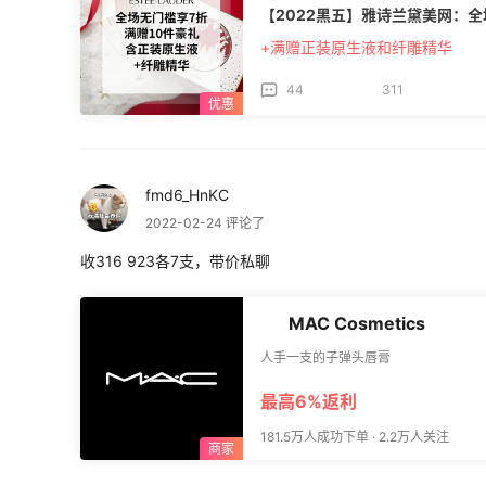
【2022黑五】雅诗兰黛美网：全
+满赠正装原生液和纤雕精华
44
311
fmd6_HnKC
2022-02-24 评论了
收316 923各7支，带价私聊
MAC Cosmetics
人手一支的子弹头唇膏
最高6%返利
181.5万人成功下单 · 2.2万人关注