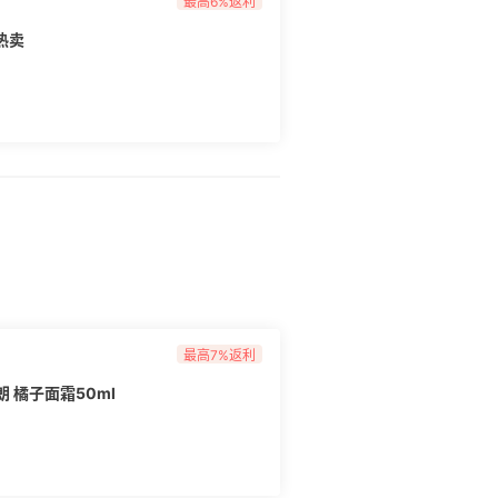
最高6%返利
热卖
最高7%返利
波朗 橘子面霜50ml