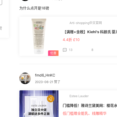
为什么点开是18镑
Arti-shopping中文官网
【满赠+含税】Kiehl's 科颜氏 
4.4折 £10
13
8
fmd6_HnKC
2023-06-21 赞了
Estee Lauder
门槛降低！雅诗兰黛美网：樱花
低门槛赠全能乳、线雕精华