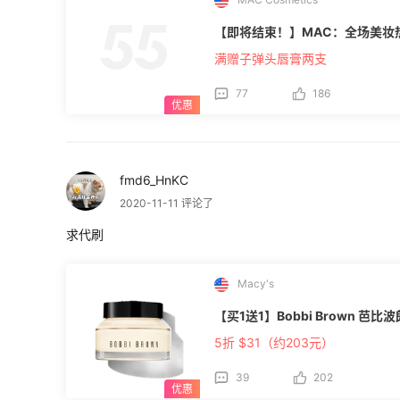
【即将结束！】MAC：全场美妆
满赠子弹头唇膏两支
77
186
fmd6_HnKC
2020-11-11 评论了
求代刷
Macy's
【买1送1】Bobbi Brown 芭比
5折 $31（约203元）
39
202