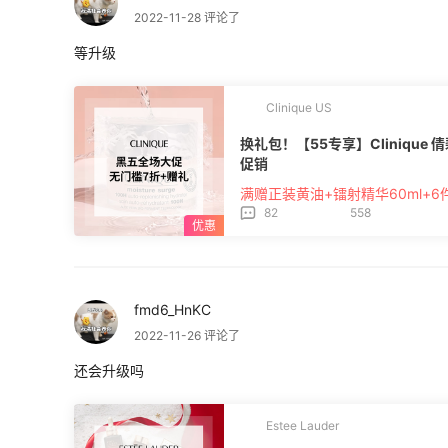
2022-11-28 评论了
等升级
Clinique US
换礼包！【55专享】Clinique
促销
满赠正装黄油+镭射精华60ml+6
82
558
fmd6_HnKC
2022-11-26 评论了
还会升级吗
Estee Lauder