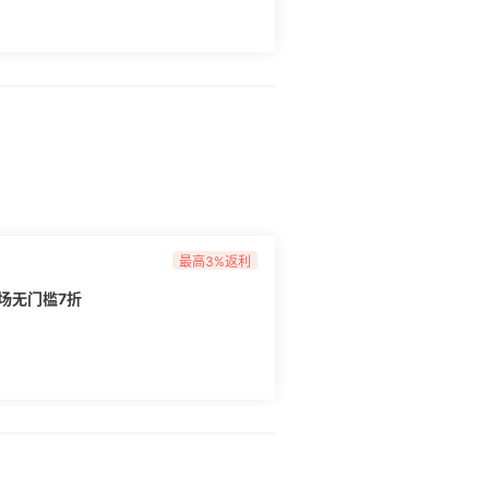
最高3%返利
场无门槛7折