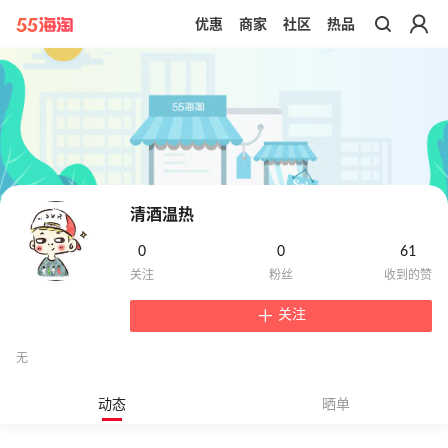
优惠
商家
社区
热品
带你去官网买正品
清酒温热
0
0
61
关注
无
动态
晒单