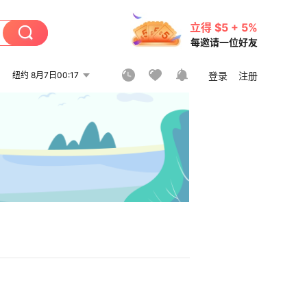
立得 $5 + 5%
每邀请一位好友
纽约 8月7日00:17
登录
注册