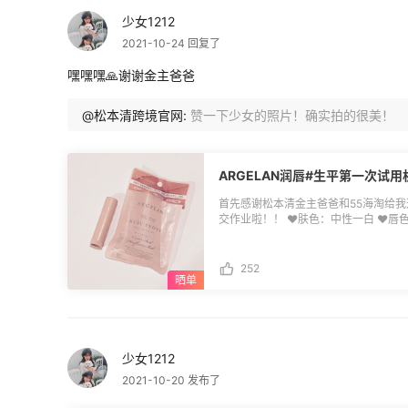
月24日前将地址站短给CC，逾期视为自动放弃 ❤**活动规则**： 1
帖参与用户中随机抽奖； 2.优质跟帖
少女1212
你对商家的初印象。 3.收到实物奖品用户
2021-10-24 回复了
绍； 4.本次活动最终解释权归55海淘所有。 ❤**Keeperfect介绍**： 
端美妆护肤网站，提供优质的时尚大牌
嘿嘿嘿🙏谢谢金主爸爸
比价亚马逊。护肤美妆品牌有资生堂、
II、科颜氏、赫莲娜、海蓝之谜、CP
和微信付款，购物很方便。 Keeperfe
@松本清跨境官网:
赞一下少女的照片！确实拍的很美！
(https://post.55haitao.com/p/216992/) ❤**Keeperfect购物优势**： 1.全场包
*，中文页面，0基础小白也能买； 2
算，且由飞利浦（中国）官方供货，与
证，提供完整的售后服务； 3.所有产品
ARGELAN润唇#生平第一次试
支持支付宝、微信支付等多种付款方式
首先感谢松本清金主爸爸和55海淘给
交作业啦！！ ♥️肤色：中性一白 ♥️唇
♥️色号：BABY PEONY ♥️滋润程度
唇是BABY PEONY ,膏体颜色偏橘
涂简直恰到好处，我最喜欢玻璃唇了！从
252
日本ARGELAN家的**植物精油润
干，我又是唇部非常非常容易起皮的少
这个润唇简直恰到好处，它是有色的！
精油，吃下去无害，饭前再也不用擦嘴
我平时擦唇膏的时间长，尤其是现在又
少女1212
是不是心理作用，觉得比较不会有**沉
红，然后它不是太显色，我的嘴巴又比
2021-10-20 发布了
恰到好处，怎么个恰到好处呢？他们让