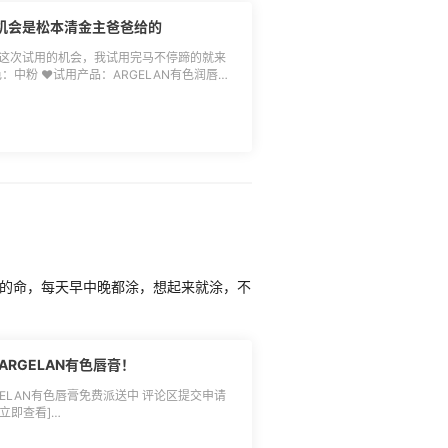
接在下方⬇️ 🌟松本清是日本最大的**妆
店在日本已有上千家实体店，在日本无人不晓，东西
用机会是松本清金主爸爸给的
****品、零食、饮料等，中文页面，支持直
，满5000日元包邮(300RMB左右)，不
我这次试用的机会，我试用完马不停蹄的就来
淘攻略]
色：中粉 ♥️试用产品：ARGELAN有色润唇膏
/)。
：滋润 ♥️设备：苹果11前置 🌈我收到的这支润
红，滋润程度5颗🌟，我嘴巴偏红，这款润唇给我
图中可以看出润了吧✌️ 🌈这支润唇是来自
唇膏！相比于口红，我会更喜欢润唇，冬天本身就
女，所以想比于口红我更倾向涂润唇膏！而且
给到滋润的同时又提气色，再加上他是**植物
啦哈哈哈哈，是的我很懒惰～也不知道是不是
戴口罩，长时间闷着，用成分天然唇膏不知道
淀问题哈哈哈哈～ 🌈这个颜色就是元气橘
较粉红，平时看会比较暗沉，这个润唇他就是
我黯淡的嘴唇一下子“活”过来了，也就是变成
接在下方⬇️ 🌟松本清是日本最大的**妆
我的命，每天早中晚都涂，想起来就涂，不
店在日本已有上千家实体店，在日本无人不晓，东西
****品、零食、饮料等，中文页面，支持直
，满5000日元包邮(300RMB左右)，不
淘攻略]
RGELAN有色唇膏！
/)。
GELAN有色唇膏免费派送中 评论区提交申请
立即查看]
：** 产品名字：
 产品介绍：松本清ARGELAN有色唇膏分[琥珀