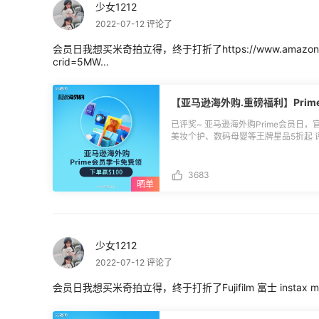
少女1212
2022-07-12 评论了
会员日我想买米奇拍立得，终于打折了https://www.amazon.cn/d
crid=5MW...
【亚马逊海外购.重磅福利】Prim
已评奖~ 亚马逊海外购Prime会员日，官
美妆个护、数码母婴等王牌星品5折起 
新客消费土豪榜更有机会赢$100奖励 **🔵海外购新人土豪榜**名单公布：** 🏆
$100返利券：ht_274ed11d76 🏆$50返利券：1es6_H9QX、海淘用户S3SL1rHH4
3683
🏆$20返利券：icyddh、HELLOJIANG、liyana
xiaomodel、lingandyi、xiuling
西、ebcn_1677703、ss929、544
Cf1PTsn14、桃之夭夭豆之逃逃 恭喜各位小伙伴们，返利券将于8月初统一发放，届
时可通过55海淘APP-我的-返利券中
定到海外购待生效返利订单上），若有任
少女1212
**🔵活动时间：**7月8日-7月14日
2022-07-12 评论了
短） 季卡兑换通道： 兑换后需新账户
**🔵参与方式：**直接评论 海外购会员日
会员日我想买米奇拍立得，终于打折了Fujifilm 富士 instax mi
活动奖励：** 参与奖：海外购Prime
费榜单Top20 土豪榜一等奖 1名：$100返利券 土豪榜二等奖 2名：$
榜三等奖 4名：$20返利券 土豪榜四等奖 13名：$10