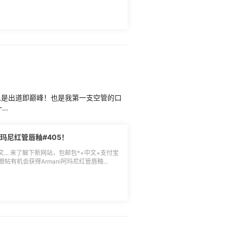
获得海外购Prime会员季卡的用户，于海外购
给我)，但是闭眼一想，就当作运费180吧，
额外消费奖，名单将于7月29日公布，具体以
友拼的，我的有02,211,204,202哈哈哈
低消费总额不得低于1000元，$50和$20奖
候我会到口红打卡那边放真是试色，已经放了
0奖项最低消费总额不得低于300元（仅限会员
支付方式：万事达全币卡 直邮（请三思） 好，
 7.土豪消费榜单退货退款不予计算在内，禁止无
放； 8.返利券须绑定于亚马逊海外购待生效
么是出道即巅峰！也是我第一支空管的口
..
i阿玛尼红管唇釉#405！
.. 来了解下新网站，包邮包*+中文+支付宝
~ 跟帖有机会获得Armani阿玛尼红管唇釉
商家的初印象！越真实的感受与建议，越容易**
hp/home/Login/register.html?
或邮箱中间位数记得打星号哦~ ❤**活动奖品
nkfield、理智购物699 请以上**用户在12