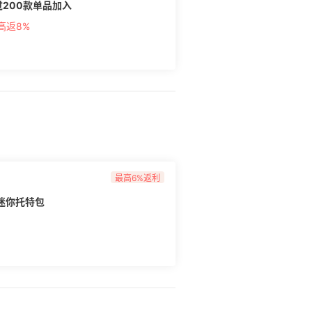
超过200款单品加入
高返8%
最高6%返利
 迷你托特包