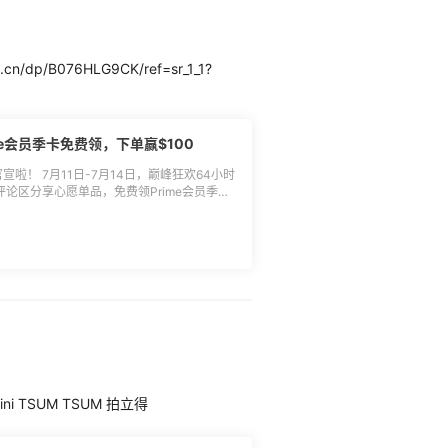
p/B076HLG9CK/ref=sr_1_1?
e会员季卡免费领，下单赢$100
宣啦！ 7月11日-7月14日，巅峰狂欢64小时
评论区分享心愿单品，免费领Prime会员季卡
ncy、lyj232 🏆$10返利券：
1114、海淘用户1Hp04M1QJ、yongyu、天天凯
328177、chen777、比卡猪、新用户
查看并使用，返利券发放后30天内有效（需绑
何问题欢迎随时联系55管家-UU沟通。
 季卡领取时间：7月8日-7月10日（小编私信站
登录 季卡兑换流程： 用户兑换经验分享：
我想买xxx产品+理由，附产品链接。 **🔵
ni TSUM TSUM 拍立得
会员季卡100张 消费奖：领取Code的新用户消
50返利券 土豪
返利券 **🔵季卡领取方式：**