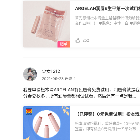
真正的少女了！心动吗！！赶快买起来！链
连锁店，Matsukiyo松本清**妆
ARGELAN润唇#生平第一次试
较全，性价比高，涵盖化妆品、日用品、
邮支付宝，预缴关税（无需担心被税问题）
首先感谢松本清金主爸爸和55海淘给
限包裹重量[>>>查看松本清跨境官网海
交作业啦！！ ♥️肤色：中性一白 ♥️唇
(https://post.55haitao.com/p/183366
♥️色号：BABY PEONY ♥️滋润程度
唇是BABY PEONY ,膏体颜色偏橘
涂简直恰到好处，我最喜欢玻璃唇了！从
252
日本ARGELAN家的**植物精油润
干，我又是唇部非常非常容易起皮的少
这个润唇简直恰到好处，它是有色的！
精油，吃下去无害，饭前再也不用擦嘴
我平时擦唇膏的时间长，尤其是现在又
少女1212
是不是心理作用，觉得比较不会有**沉
红，然后它不是太显色，我的嘴巴又比
2021-09-23 评论了
恰到好处，怎么个恰到好处呢？他们让
真正的少女了！心动吗！！赶快买起来！链
我要申请松本清ARGELAN有色唇膏免费试用，润唇膏就是
连锁店，Matsukiyo松本清**妆
分春夏秋冬，所有润唇膏都想试试看，然后还有一点是我...
较全，性价比高，涵盖化妆品、日用品、
邮支付宝，预缴关税（无需担心被税问题）
限包裹重量[>>>查看松本清跨境官网海
【已评奖】0元免费试用！松本清A
(https://post.55haitao.com/p/183366
松本清宠粉福利，重磅来袭~ 20份AR
宣言，即有机会0元试用 [**名单公布：
(https://post.55haitao.com/show/200730/) **免费试用产品说明
松本清ARGELAN有色唇膏 4g 20份