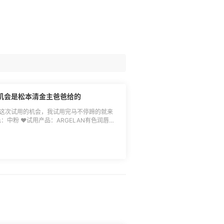
.活动结束后在跟
用户**机会更大，建议认真浏览网站+真实点评
需在社区发起奖品秀+keeperfect商家介
一家新兴的高
护肤美妆、香水香氛用品，其专营飞利浦产品
悦木之源、雅诗兰黛、香奈儿、兰蔻、SK-
B、娇韵诗和雅顿等。中文页面，支持用支付宝
ct直邮购物攻略[>>>点击查看]
邮包
.飞利浦价格优势非常明显，价格比亚马逊更划
飞利浦（中国）共享国内全部仓库，品质有保
均来自国内各大保税仓，享受正品保障； 4.
用机会是松本清金主爸爸给的
。
我这次试用的机会，我试用完马不停蹄的就来
色：中粉 ♥️试用产品：ARGELAN有色润唇膏
：滋润 ♥️设备：苹果11前置 🌈我收到的这支润
红，滋润程度5颗🌟，我嘴巴偏红，这款润唇给我
图中可以看出润了吧✌️ 🌈这支润唇是来自
唇膏！相比于口红，我会更喜欢润唇，冬天本身就
女，所以想比于口红我更倾向涂润唇膏！而且
给到滋润的同时又提气色，再加上他是**植物
啦哈哈哈哈，是的我很懒惰～也不知道是不是
戴口罩，长时间闷着，用成分天然唇膏不知道
淀问题哈哈哈哈～ 🌈这个颜色就是元气橘
较粉红，平时看会比较暗沉，这个润唇他就是
我黯淡的嘴唇一下子“活”过来了，也就是变成