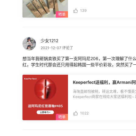
可挂失，不可兑换现金； 5.通过本话题
张！！！好在官网补税220元(虽然还没
大促期间消费金额前20的用户可以获得
还是咬牙补了税，真的太想买了！ 我和我朋
139
55海淘公布为准； 6.$100领取门槛最
哈哈都是巨巨巨巨好看的红色系，到时
项最低消费总额不得低于500元，$1
02号色，感兴趣可以去看看哈哈哈哈 
日活动期间：7月11日-7月14日）；
祝大家生活愉快
意义刷单，一经发现55有权取消奖励发
返利订单上，发放后30天内有效。
少女1212
2021-12-07 评论了
想当年我砸锅卖铁买了第一支阿玛尼206，第一次理解了什
红，学生时代那会还只用得起韩国一些平价彩妆，突然买了一.
Keeperfect送福利，赢Arman
海淘直邮怕被税，转运太难，看不懂英文.
Keeperfect商家在线给大家送福利啦
#405！ ❤**活动时间：**2021.12.06-2021.12.19 ❤**参与方式**：本帖回复你的
**Keeperfect注册账号+你对该
[>>>点此立即注册]
1022
(https://www.keeperfect.com/index.p
banner_id=55haitao)** Tips：手机
**： Armani阿玛尼红管唇釉#405 5名 PS：日期新鲜哒，有效期到2024年 ❤**名
单：佛系芽豆麻、陈大胖呀、zero89、Pi