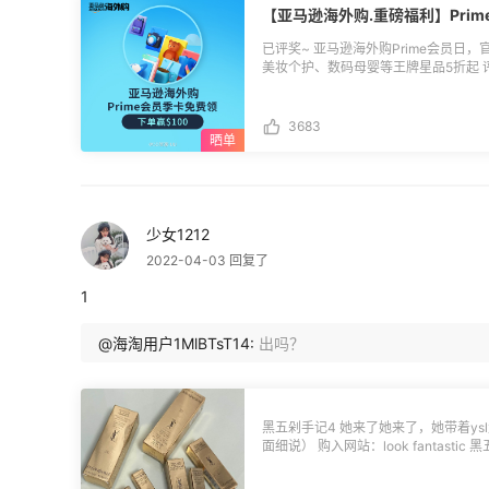
【亚马逊海外购.重磅福利】Prim
小编会将Prime会员季卡兑换码，以
信消息，收到兑换码之后再去兑换（限亚马逊新用户）>> **
已评奖~ 亚马逊海外购Prime会员日，官
仅限未注册过亚马逊会员的用户参与； 
美妆个护、数码母婴等王牌星品5折起 
可领取亚马逊海外购Prime会员季卡，
新客消费土豪榜更有机会赢$100奖励 **🔵海外购新人土豪榜**名单公布：** 🏆
季卡仅适用于从未注册过亚马逊Prime
试用活动的亚马逊账户； 4.活动评奖后
$100返利券：ht_274ed11d76 🏆$50返利券：1es6_H9QX、海淘用户S3SL1rHH4
中奖用户，用户需于30天内完成兑换
3683
🏆$20返利券：icyddh、HELLOJIANG、liyana
可挂失，不可兑换现金； 5.通过本话题
xiaomodel、lingandyi、xiuling
大促期间消费金额前20的用户可以获得
西、ebcn_1677703、ss929、544
55海淘公布为准； 6.$100领取门槛最
Cf1PTsn14、桃之夭夭豆之逃逃 恭喜各位小伙伴们，返利券将于8月初统一发放，届
项最低消费总额不得低于500元，$1
时可通过55海淘APP-我的-返利券中
日活动期间：7月11日-7月14日）；
定到海外购待生效返利订单上），若有任
少女1212
意义刷单，一经发现55有权取消奖励发
**🔵活动时间：**7月8日-7月14日
返利订单上，发放后30天内有效。
2022-04-03 回复了
短） 季卡兑换通道： 兑换后需新账户
**🔵参与方式：**直接评论 海外购会员日
1
活动奖励：** 参与奖：海外购Prime
费榜单Top20 土豪榜一等奖 1名：$100返利券 土豪榜二等奖 2名：$
@海淘用户1MlBTsT14:
出吗？
榜三等奖 4名：$20返利券 土豪榜四等奖 13名：$10
小编会将Prime会员季卡兑换码，以
信消息，收到兑换码之后再去兑换（限亚马逊新用户）>> **
仅限未注册过亚马逊会员的用户参与； 
可领取亚马逊海外购Prime会员季卡，
黑五剁手记4 她来了她来了，她带着ys
季卡仅适用于从未注册过亚马逊Prime
面细说） 购入网站：look fantastic 黑五期间lf网站打折，使用了折扣码newbie，这
试用活动的亚马逊账户； 4.活动评奖后
一堆口红每只各18磅，折合RMB16
中奖用户，用户需于30天内完成兑换
税就是赚到，但是不要向我学习，我这