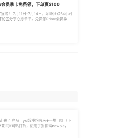
e会员季卡免费领，下单赢$100
私信形式站短给中奖用户，请耐心等待关注站内
🔵活动规则：** 1.活动
宣啦！ 7月11日-7月14日，巅峰狂欢64小时
2.凡是跟帖许愿海外购会员日购买清单，即
评论区分享心愿单品，免费领Prime会员季卡
需附亚马逊海外购产品链接或产品ID； 3.会员
会员，以及从未参加过亚马逊Prime会员免费
小编以私信形式将Prime会员季卡兑换码发给
，逾期自动失效，且兑换码不得转让转售，不
ncy、lyj232 🏆$10返利券：
获得海外购Prime会员季卡的用户，于海外购
1114、海淘用户1Hp04M1QJ、yongyu、天天凯
额外消费奖，名单将于7月29日公布，具体以
328177、chen777、比卡猪、新用户
低消费总额不得低于1000元，$50和$20奖
0奖项最低消费总额不得低于300元（仅限会员
查看并使用，返利券发放后30天内有效（需绑
 7.土豪消费榜单退货退款不予计算在内，禁止无
何问题欢迎随时联系55管家-UU沟通。
放； 8.返利券须绑定于亚马逊海外购待生效
 季卡领取时间：7月8日-7月10日（小编私信站
登录 季卡兑换流程： 用户兑换经验分享：
我想买xxx产品+理由，附产品链接。 **🔵
会员季卡100张 消费奖：领取Code的新用户消
50返利券 土豪
返利券 **🔵季卡领取方式：**
私信形式站短给中奖用户，请耐心等待关注站内
🔵活动规则：** 1.活动
2.凡是跟帖许愿海外购会员日购买清单，即
需附亚马逊海外购产品链接或产品ID； 3.会员
l走来了 产品：ysl超模粉底液➕一堆口红（下
会员，以及从未参加过亚马逊Prime会员免费
小编以私信形式将Prime会员季卡兑换码发给
0左右，我想着税一半也就是代购价也行吧，不
，逾期自动失效，且兑换码不得转让转售，不
个想法很危险，一税税400元，真的夸