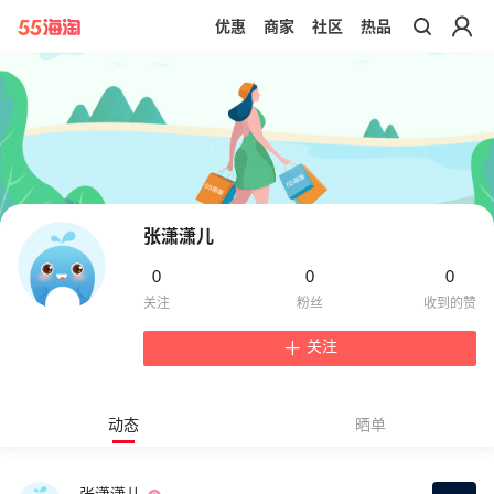
优惠
商家
社区
热品
带你去官网买正品
张潇潇儿
0
0
0
关注
动态
晒单