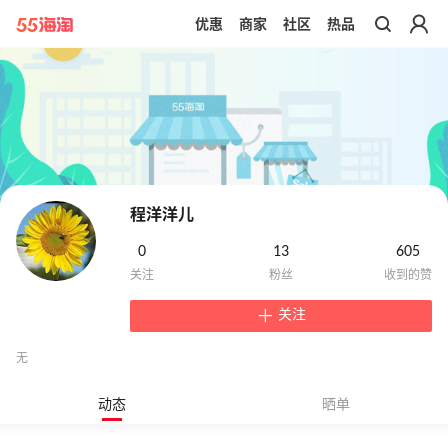
优惠
商家
社区
热品
带你去官网买正品
程洋洋儿
0
13
605
关注
无
动态
晒单