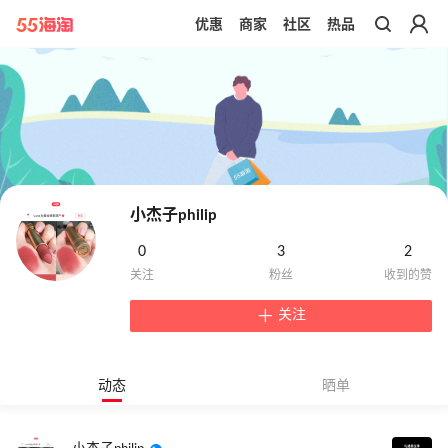
优惠
商家
社区
热品
带你去官网买正品
小杰子philip
0
3
2
关注
动态
晒单