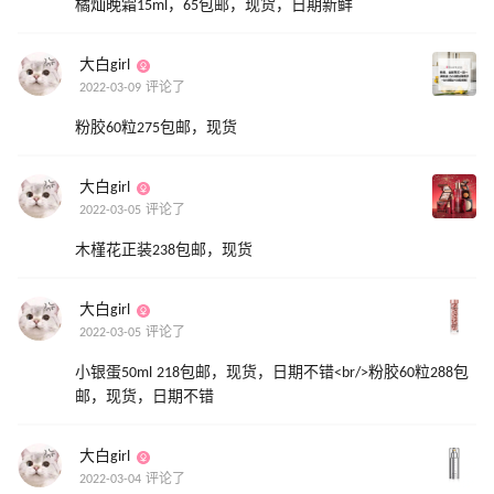
橘灿晚霜15ml，65包邮，现货，日期新鲜
大白girl
2022-03-09 评论了
粉胶60粒275包邮，现货
大白girl
2022-03-05 评论了
木槿花正装238包邮，现货
大白girl
2022-03-05 评论了
小银蛋50ml 218包邮，现货，日期不错<br/>粉胶60粒288包
邮，现货，日期不错
大白girl
2022-03-04 评论了