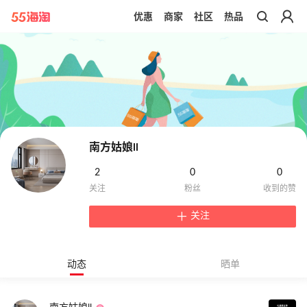
优惠
商家
社区
热品
带你去官网买正品
南方姑娘ll
2
0
0
关注
动态
晒单