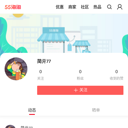
优惠
商家
社区
热品
带你去官网买正品
简亓77
0
0
0
关注
动态
晒单