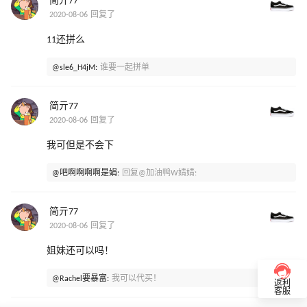
简亓77
2020-08-06 回复了
11还拼么
@sle6_H4jM:
谁要一起拼单
简亓77
2020-08-06 回复了
我可但是不会下
@吧啊啊啊啊是娟:
回复@加油鸭W婧婧:
简亓77
2020-08-06 回复了
姐妹还可以吗！
@Rachel要暴富:
我可以代买！
返利
客服