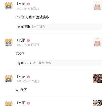
lily_丽
2021-05-31 回复了
700仓 可直邮 运费实收
@嫚玲呀:
收一个粉色
lily_丽
2021-05-31 回复了
700仓
@Allison12:
收一黑色仓转。
lily_丽
2021-03-11 评论了
6.0代下
lily_丽