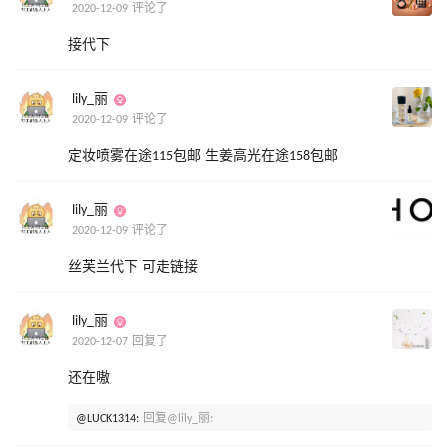
2020-12-09 评论了
接代下
lily_丽
2020-12-09 评论了
定妆喷雾在途115包邮 生姜高光在途158包邮
lily_丽
2020-12-09 评论了
丝芙兰代下 可走链接
lily_丽
2020-12-07 回复了
还在嗷
@LUCK1314:
回复@lily_丽: