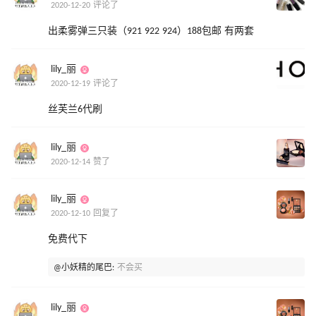
2020-12-20 评论了
出柔雾弹三只装（921 922 924）188包邮 有两套
lily_丽
2020-12-19 评论了
丝芙兰6代刷
lily_丽
2020-12-14 赞了
lily_丽
2020-12-10 回复了
免费代下
@小妖精的尾巴:
不会买
lily_丽