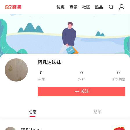
优惠
商家
社区
热品
带你去官网买正品
阿凡达妹妹
0
0
0
关注
动态
晒单