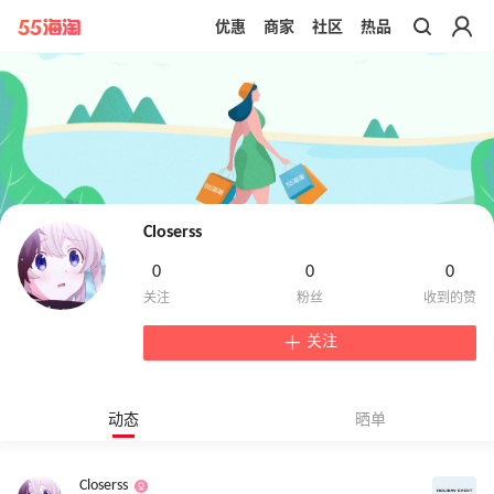
优惠
商家
社区
热品
带你去官网买正品
Closerss
0
0
0
关注
动态
晒单
Closerss