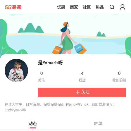
优惠
商家
社区
热品
带你去官网买正品
是Yomaris呀
0
4
0
关注
在读大学生，日常海淘，保质保量保正 有闲🐟有V 🐟：耶耶霖淘淘 V：
justforyou2288
动态
晒单