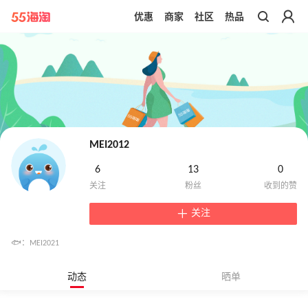
优惠
商家
社区
热品
带你去官网买正品
MEI2012
6
13
0
关注
🐟：MEI2021
动态
晒单