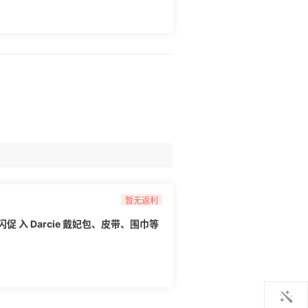
**相关推荐：** [扫码进
haitao.com/p/374200/)
暂无返利
日闪促 入 Darcie 戴妃包、皮带、围巾等