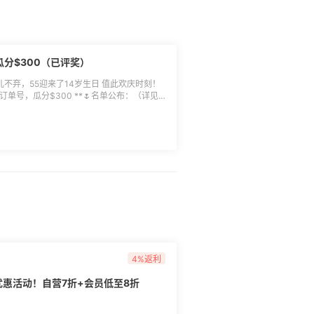
分$300（已评奖）
不弃，55迎来了14岁生日 值此欢庆时刻！
0 **🌷名单公布：（详见
，返利券我们将于11月中旬统一发放，届时可
并使用，返利券发放后30天内绑定有效，过期
，也可以绑定到淘宝、京东、美团饿了么等国
具体使用方法参照[>>>返利券使用方法]
活动直达]
-10.31 🌸**参
**活动奖励：** 1.通过
土豪消费奖 4份: $14返利券 实力剁手奖
券 10月首单礼 55份: $2返利券 2.通过55
抖音、1688』商家，有效订单量累计达标
20 $5返利券 5份：订单量≥10 $2返利券
消费奖&实力剁手奖按交易额高低排名评选（累
4%返利
海淘公布为准； 3.国内商家订单量若多名用户
奖叠加； 4.$2新客首单礼仅限10月注册未
兰优惠活动！自营7折+会员低至8折
），且不能与社群$2新人奖叠加； 5.消费
刷单，一经发现55有权取消奖励发放； 6.
于发放日之后的订单，30天有效（过期未使