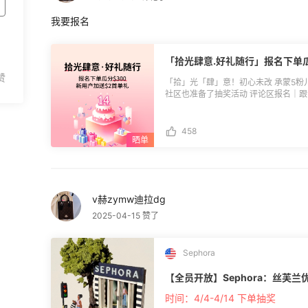
我要报名
「拾光肆意.好礼随行」报名下单瓜
「拾」光「肆」意！初心未改 承蒙5粉儿
社区也准备了抽奖活动 评论区报名｜跟订单号，瓜分$30
图2）** 1、恭喜获得奖励的小伙伴们
通过55海淘APP-我的-返利券中查看
未绑定自动作废不补发，除了海淘订单
458
内返利订单上一起生效（无金额限制），
(https://post.55haitao.com/p/167632/)； 2、11月下单抽奖进行中][》》
(https://post.55haitao.com/show/428552/)。 🌸**活动时间：**10.1
与方式：** 本帖回复「我要报名」+14周年庆祝福语/建议 
55海淘购买『任意商家』，可参与抽奖。 
v赫zymw迪拉dg
10份: $5.5返利券 积极参与奖 10份: $2返利
海淘购买『淘宝、京东、美团、饿了么、
2025-04-15 赞了
如下，可抽奖。 $8返利券 2份：订单量≥
14份：订单量≥5 🌸**活动规则：** 1.活动期间通过55海淘产生有效返利订单、并于
本帖报名的用户可参与评奖； 2.土豪
Sephora
计消费总额须≥$2000），具体以55
达标，则取高者获得奖励，可与Top消费
【全员开放】Sephora：丝芙
下过单的跟帖用户领取（以跟到返利为准
榜单退货退款不予计算在内，禁止无意义
时间：4/4-4/14 下单抽奖
美金奖励均以返利券形式发放，需绑定