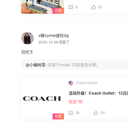
用自动作废不补发）； 7.55海淘对本活动有最终解释权。 
8
62
群领$7！新老用户皆有礼](https://post.55
v赫zymw迪拉dg
2023-12-06 回复了
可代下
@小椿树芽:
同求个mollie 25奶茶色仓转。
Coach Outlet
活动升级！Coach Outlet：12
低至7折
29
251