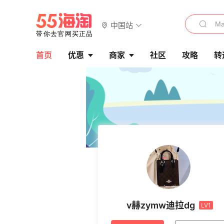
中国站
首页
优惠
商家
社区
攻略
转
v赫zymw迪拉dg
LV1