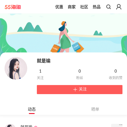
优惠
商家
社区
热品
带你去官网买正品
就是瑜
1
0
0
关注
动态
晒单