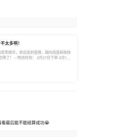
价不太多啊！
al买的双萃精华，依旧走的值得，国内段是邮政快
日下单 3月1日
达中国香港 3月24日称重付运费 4月17日仓库
个包
，每个都收首重运费，3瓶双萃运费一共花了
滋的以为买到了划算的双萃，结果加上运费后一
到的是第1箱，后面还
再打开各大平台，对比了一下价钱，甚至之前
挺便宜的，自用还是很香的，出货还是算了
对比起来有了点心理安慰，那下次打折还是可
坚挺的理财产品了！
。看看最后能不能结算成功😭