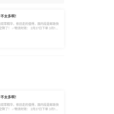
价不太多啊！
al买的双萃精华，依旧走的值得，国内段是邮政快
日下单 3月1日
达中国香港 3月24日称重付运费 4月17日仓库
个包
，每个都收首重运费，3瓶双萃运费一共花了
滋的以为买到了划算的双萃，结果加上运费后一
到的是第1箱，后面还
再打开各大平台，对比了一下价钱，甚至之前
挺便宜的，自用还是很香的，出货还是算了
对比起来有了点心理安慰，那下次打折还是可
坚挺的理财产品了！
价不太多啊！
al买的双萃精华，依旧走的值得，国内段是邮政快
日下单 3月1日
达中国香港 3月24日称重付运费 4月17日仓库