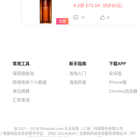
8.5折 £72.04（约620元）
14
9
常用工具
新手指南
下载APP
保质期查询
海淘入门
安卓版
跨境电商个人额度
海淘热搜
iPhone版
单位换算
Chrome浏览
汇率查询
© 2011 - 2026 55haitao.com 五五海淘（上海）科技股份有限公司
号
| 增值电信业务经营许可证：
沪B2-20240845
|
互联网药品信息服务资格证书（沪）-经