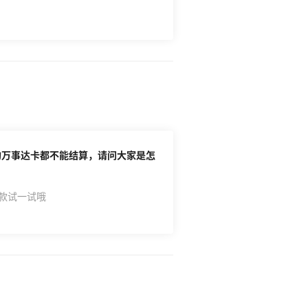
个包
，每个都收首重运费，3瓶双萃运费一共花了
滋的以为买到了划算的双萃，结果加上运费后一
到的是第1箱，后面还
再打开各大平台，对比了一下价钱，甚至之前
挺便宜的，自用还是很香的，出货还是算了
对比起来有了点心理安慰，那下次打折还是可
坚挺的理财产品了！
信的万事达卡都不能结算，请问大家是怎
付款试一试哦