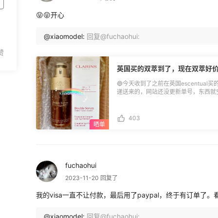
😝😝开心
@xiaomodel:
回复@fuchaohui:
英国买的双萃到了，现在双萃好
🔵今天收到了之前在英国escentu
递送来的，网站还没更新单号，东西就空降了！ ✅物流时效： 2月27
商家发货 3月8日转运签收 3月18日到
发出 4月30日包裹收到 ⚠️整个海淘时间2个月，算是它家的正常时效吧。我原以为
放开后速度会提升，结果好像并没有哦。 ⚠️当时买了3瓶，到港后分箱出库，一
403
裹只能装1瓶双萃，每个包裹不到1kg
200多，我的心都要碎了。本来美滋
点也不划算了，当时愤愤不平的还写了一篇吐槽贴！ ⚠️今天收
有2箱。到手后我加了运费算了总价，
买过很划算价钱的日上，发现好像还是
fuchaohui
吧。只能说现在双萃的好价不多，所以
以继续买的！ ⚠️后面还会到2箱，开箱我就不重复发了，只发1次。再次感叹，在护
2023-11-20 回复了
肤品大跳水的今天，好像双萃算是非常
我的visa一直不让付款，最后用了paypal，终于有订单了
@xiaomodel:
回复@fuchaohui: