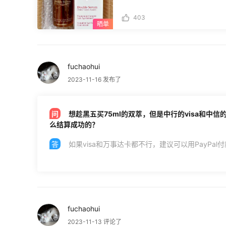
发出 4月30日包裹收到 ⚠️整个海淘时间2个月，算是它家的正常时效吧。我原以为
放开后速度会提升，结果好像并没有哦。 ⚠️当时买了3瓶，到港后分箱出库，一
403
裹只能装1瓶双萃，每个包裹不到1kg
200多，我的心都要碎了。本来美滋
点也不划算了，当时愤愤不平的还写了一篇吐槽贴！ ⚠️今天收
有2箱。到手后我加了运费算了总价，
买过很划算价钱的日上，发现好像还是
fuchaohui
吧。只能说现在双萃的好价不多，所以
以继续买的！ ⚠️后面还会到2箱，开箱我就不重复发了，只发1次。再次感叹，在护
2023-11-16 发布了
肤品大跳水的今天，好像双萃算是非常
想趁黑五买75ml的双萃，但是中行的visa和中
么结算成功的？
如果visa和万事达卡都不行，建议可以用PayPal
fuchaohui
2023-11-13 评论了