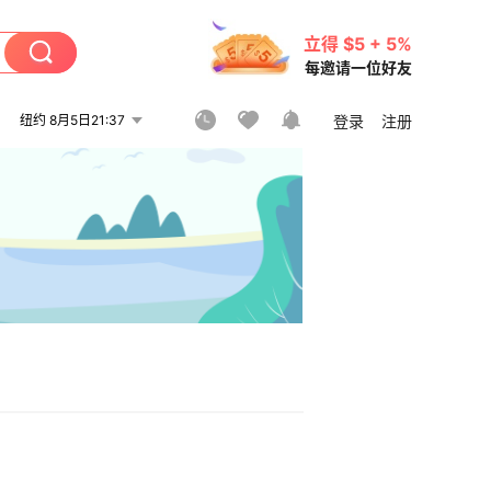
立得 $5 + 5%
每邀请一位好友
纽约 8月5日21:37
登录
注册