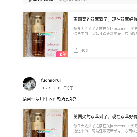
英国买的双萃到了，现在双萃好
🔵今天收到了之前在英国escentu
递送来的，网站还没更新单号，东西就空降了！ ✅物流时效： 2月27
商家发货 3月8日转运签收 3月18日到
发出 4月30日包裹收到 ⚠️整个海淘时间2个月，算是它家的正常时效吧。我原以为
放开后速度会提升，结果好像并没有哦。 ⚠️当时买了3瓶，到港后分箱出库，一
403
裹只能装1瓶双萃，每个包裹不到1kg
200多，我的心都要碎了。本来美滋
点也不划算了，当时愤愤不平的还写了一篇吐槽贴！ ⚠️今天收
有2箱。到手后我加了运费算了总价，
买过很划算价钱的日上，发现好像还是
fuchaohui
吧。只能说现在双萃的好价不多，所以
以继续买的！ ⚠️后面还会到2箱，开箱我就不重复发了，只发1次。再次感叹，在护
2023-11-19 评论了
肤品大跳水的今天，好像双萃算是非常
请问你是用什么付款方式呢？
英国买的双萃到了，现在双萃好
🔵今天收到了之前在英国escentu
递送来的，网站还没更新单号，东西就空降了！ ✅物流时效： 2月27
商家发货 3月8日转运签收 3月18日到