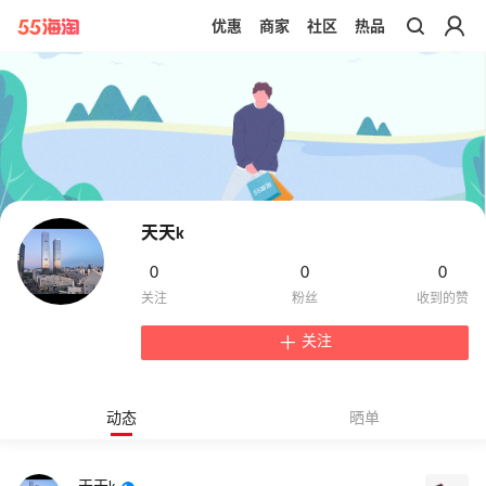
优惠
商家
社区
热品
带你去官网买正品
天天k
0
0
0
关注
动态
晒单