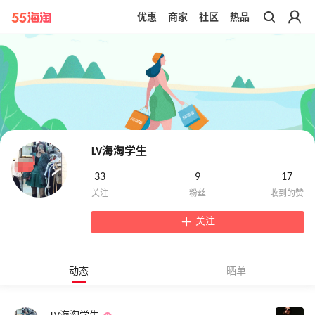
优惠
商家
社区
热品
带你去官网买正品
LV海淘学生
33
9
17
关注
动态
晒单