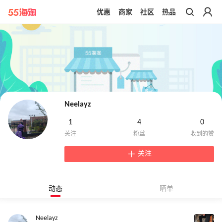
优惠
商家
社区
热品
带你去官网买正品
Neelayz
1
4
0
关注
动态
晒单
Neelayz