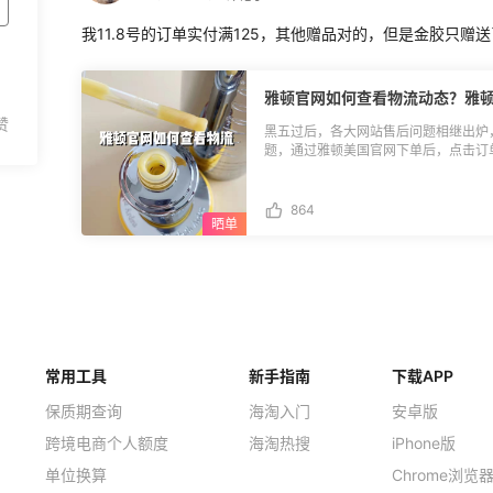
我11.8号的订单实付满125，其他赠品对的，但是金胶只赠
雅顿官网如何查看物流动态？雅
黑五过后，各大网站售后问题相继出炉
题，通过雅顿美国官网下单后，点击订单详情
存在！那雅顿官网要如何查询物流动态
官网买的订单内容，点击order details
再无其他，我印象中雅顿之前点击详情
864
黑五这波操作，让很多人都看不太懂，
不知道是不是暂时升级，所以官网页面直接未显示物
雅顿物流的方法，那就是看发货邮件，发货
点击shipped通道即可，详细参照图
家难免出现爆单，发货缓慢的情况，建
发邮件，社区有汇总售后客服模板，详细
(https://post.55haitao.com/show/104691/)。 **🎉雅顿物流
物流动态可通过发货邮件查看，具体参
常用工具
新手指南
踪攻略，以及雅顿常见问题总结哦。 **🎉雅顿订单状态说明：** ◾显示Processing
下载APP
状态：说明订单正在处理中，尤其黑五
保质期查询
海淘入门
安卓版
货。 ◾显示failed状态：说明下单
跨境电商个人额度
海淘热搜
信用卡付款直接等信用卡恢复额度。 ◾
iPhone版
可能订单不成功，这种建议联系支付宝客服
单位换算
Chrome浏览
单已发货，一般会收到发货邮件，可以关注