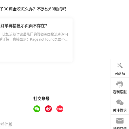
送了30颗金胶怎么办？不是说60颗的吗
顿订单详情显示页面不存在？
，比如近期讨论最热门的雅顿美国物流查询问
，直接显示：Page not found页面不
呢？小助手也去雅顿官网查看了下5月在雅顿
后，确实如大家所说：Page not found，然后
是可以在左下角，看到物流跟踪单号的，但是
尤其是第一次在雅顿官网海淘的新人小伙伴，
流详情？ 此外，还有一个跟踪
邮件中一般会有Tracking物流的通道，
3，当然前提是你得收到发货邮件，黑五期间商
AI商品
议耐心等候，若比较着急的，可以尝试给客服
参考如下：[2021黑五海淘售后沟通模板]
动态总结：**雅顿官网
返利客服
照截图3。也欢迎大家评论区分享雅顿物流跟
社交账号
期间单量暴增，需要耐心等待客服处理订单发
失败，若支付宝付款，需联系支付宝客服退款，若
关注微信
显示数字0状态：这种一般都是支付宝付款，
退款处理。 ◾显示Shipped状态：说明订
器插件版
邮件物流详情。 ◾显示Cancelled状态：
邮箱订阅