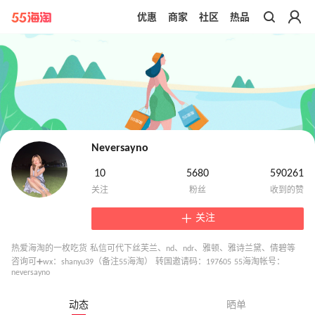
优惠
商家
社区
热品
带你去官网买正品
Neversayno
10
5680
590261
关注
热爱海淘的一枚吃货 私信可代下丝芙兰、nd、ndr、雅顿、雅诗兰黛、倩碧等
咨询可➕wx：shanyu39（备注55海淘） 转国邀请码：197605 55海淘帐号：
neversayno
动态
晒单