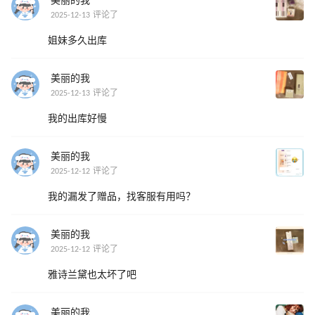
美丽的我
2025-12-13 评论了
姐妹多久出库
美丽的我
2025-12-13 评论了
我的出库好慢
美丽的我
2025-12-12 评论了
我的漏发了赠品，找客服有用吗？
美丽的我
2025-12-12 评论了
雅诗兰黛也太坏了吧
美丽的我