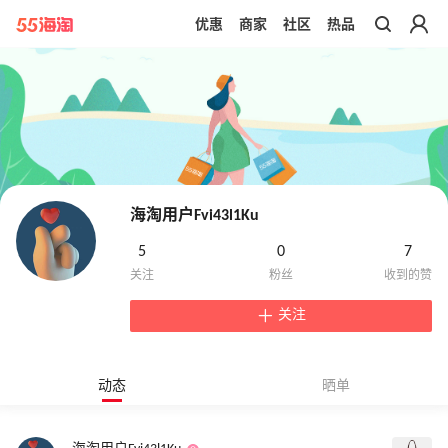
优惠
商家
社区
热品
带你去官网买正品
海淘用户Fvi43l1Ku
5
0
7
关注
动态
晒单