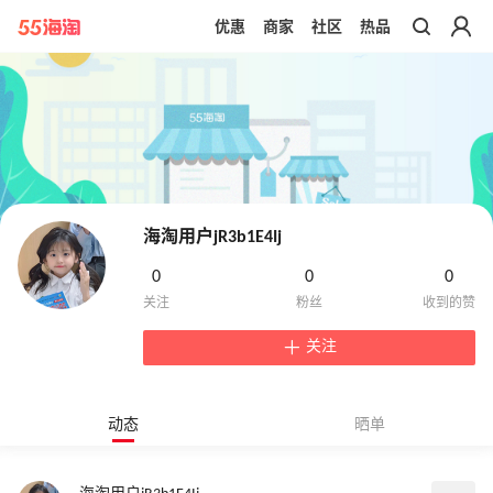
优惠
商家
社区
热品
带你去官网买正品
海淘用户jR3b1E4Ij
0
0
0
关注
动态
晒单