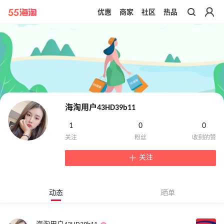
优惠
商家
社区
热品
带你去官网买正品
海淘用户43HD39b11
1
0
0
关注
动态
晒单