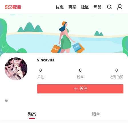
优惠
商家
社区
热品
带你去官网买正品
vincavua
0
0
0
关注
无
动态
晒单