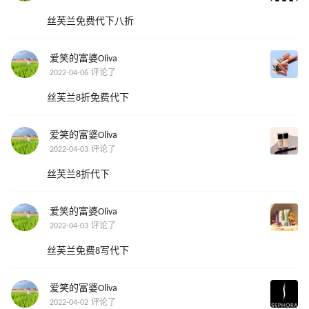
丝芙兰免费代下八折
爱笑的富婆Oliva
2022-04-06 评论了
丝芙兰8折免费代下
爱笑的富婆Oliva
2022-04-03 评论了
丝芙兰8折代下
爱笑的富婆Oliva
2022-04-03 评论了
丝芙兰免费8写代下
爱笑的富婆Oliva
2022-04-02 评论了