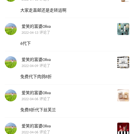
大家走直邮还是走转运啊
爱笑的富婆Oliva
2022-04-13 评论了
6代下
爱笑的富婆Oliva
2022-04-09 评论了
免费代下肉鸽8折
爱笑的富婆Oliva
2022-04-06 评论了
免费8折代下丝芙兰
爱笑的富婆Oliva
2022-04-06 评论了