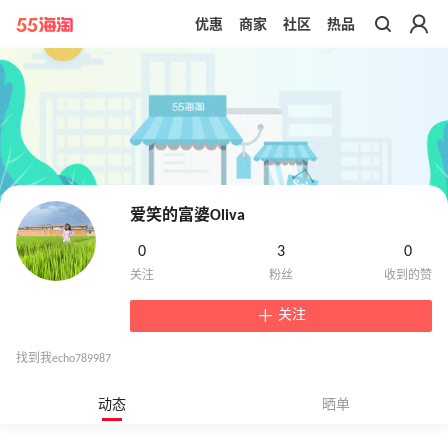
优惠
商家
社区
热品
带你去官网买正品
爱笑的富婆Oliva
0
3
0
关注
找到我echo789987
动态
晒单