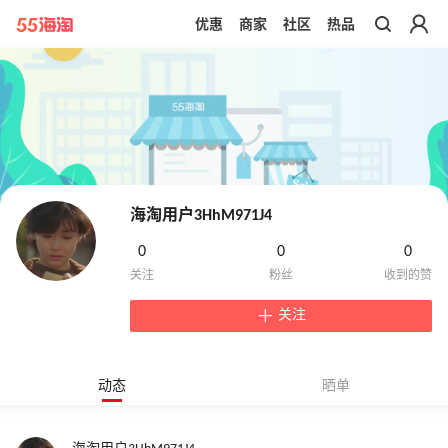
优惠
商家
社区
热品
带你去官网买正品
海淘用户3HhM971J4
0
0
0
关注
动态
晒单