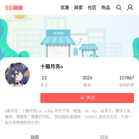
优惠
商家
社区
热品
带你去官网买正品
十瓣月亮o
23
3026
157867
关注
X鱼同号：十瓣月亮o,v：a-flag 可代下单：蔻驰，TB，ND，丝芙兰，雅诗兰黛，
雅顿，倩碧等！需要的可私。 转运国际邀请码：1108201 喜欢买买买，大家一
起分享购物的快乐吧！
动态
晒单