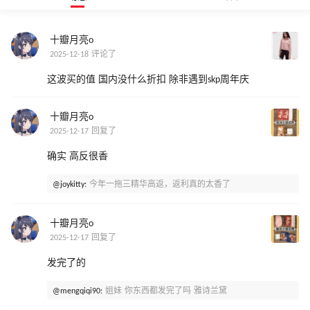
十瓣月亮o
2025-12-18 评论了
这波买的值 国内没什么折扣 除非遇到skp周年庆
十瓣月亮o
2025-12-17 回复了
确实 高反很香
@joykitty:
今年一拖三精华高返，返利真的太香了
十瓣月亮o
2025-12-17 回复了
发完了的
@mengqiqi90:
姐妹 你东西都发完了吗 雅诗兰黛