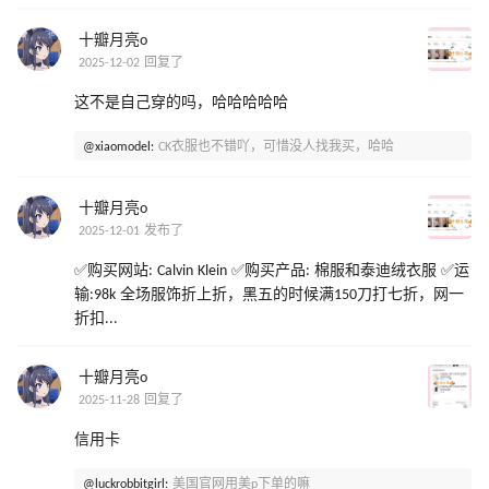
十瓣月亮o
2025-12-02 回复了
这不是自己穿的吗，哈哈哈哈哈
@xiaomodel:
CK衣服也不错吖，可惜没人找我买，哈哈
十瓣月亮o
2025-12-01 发布了
✅购买网站: Calvin Klein ✅购买产品: 棉服和泰迪绒衣服 ✅运
输:98k 全场服饰折上折，黑五的时候满150刀打七折，网一
折扣...
十瓣月亮o
2025-11-28 回复了
信用卡
@luckrobbitgirl:
美国官网用美p下单的嘛