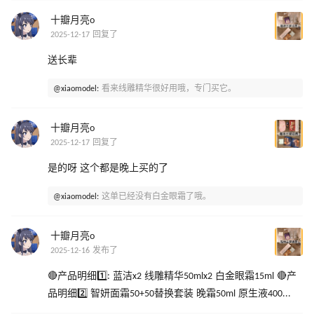
十瓣月亮o
2025-12-17 回复了
送长辈
@xiaomodel:
看来线雕精华很好用哦，专门买它。
十瓣月亮o
2025-12-17 回复了
是的呀 这个都是晚上买的了
@xiaomodel:
这单已经没有白金眼霜了哦。
十瓣月亮o
2025-12-16 发布了
🔴产品明细1️⃣: 蓝洁x2 线雕精华50mlx2 白金眼霜15ml 🔴产
品明细2️⃣ 智妍面霜50+50替换套装 晚霜50ml 原生液400...