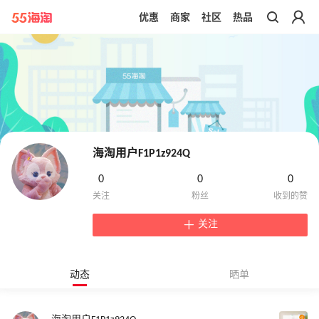
优惠
商家
社区
热品
带你去官网买正品
海淘用户F1P1z924Q
0
0
0
关注
动态
晒单