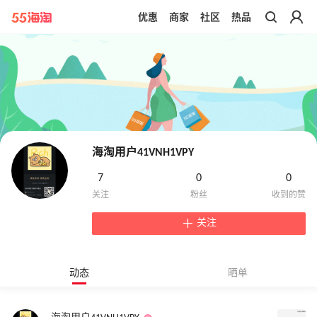
优惠
商家
社区
热品
带你去官网买正品
海淘用户41VNH1VPY
7
0
0
关注
动态
晒单