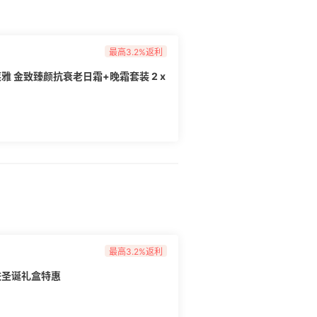
最高3.2%返利
 欧莱雅 金致臻颜抗衰老日霜+晚霜套装 2 x
最高3.2%返利
肤圣诞礼盒特惠