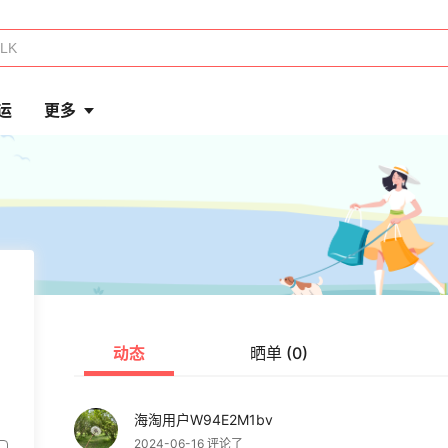
运
更多
动态
晒单 (0)
海淘用户W94E2M1bv
2024-06-16 评论了