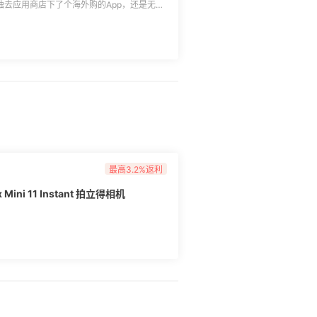
独去应用商店下了个海外购的App，还是无法
是55海淘App出问题了啊？应该不是我手机
App都是死链接，没有任何反应，求助！
最高3.2%返利
 Mini 11 Instant 拍立得相机