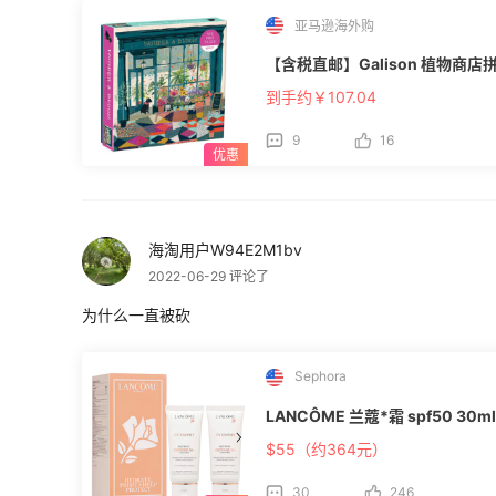
亚马逊海外购
【含税直邮】Galison 植物商店拼
到手约￥107.04
9
16
海淘用户W94E2M1bv
2022-06-29 评论了
为什么一直被砍
Sephora
LANCÔME 兰蔻*霜 spf50 30m
$55（约364元）
30
246