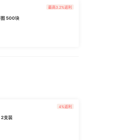
最高3.2%返利
图 500块
4%返利
l 2支装