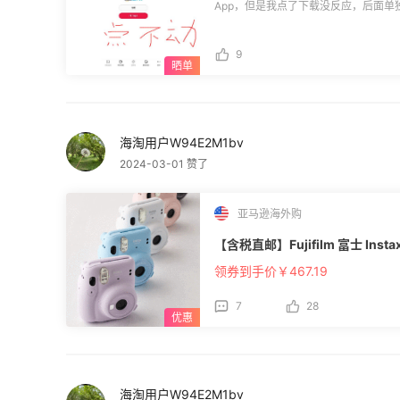
App，但是我点了下载没反应，后面单
正常跳转，是亚马逊海外购出问题了？还
问题吧，试了好几次，下载App和打开
9
海淘用户W94E2M1bv
2024-03-01 赞了
亚马逊海外购
【含税直邮】Fujifilm 富士 Instax
领券到手价￥467.19
7
28
海淘用户W94E2M1bv