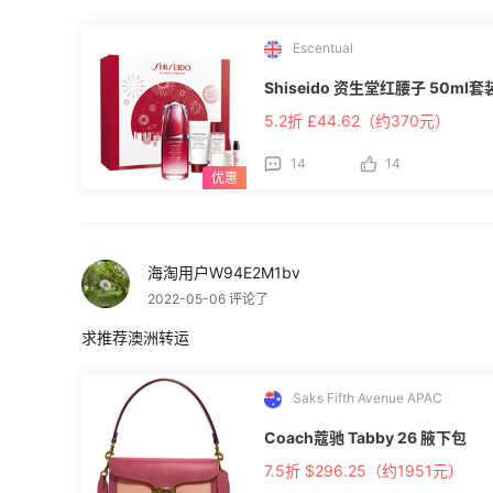
Escentual
Shiseido 资生堂红腰子 50ml套
5.2折 £44.62（约370元）
14
14
海淘用户W94E2M1bv
2022-05-06 评论了
求推荐澳洲转运
Saks Fifth Avenue APAC
Coach蔻驰 Tabby 26 腋下包
7.5折 $296.25（约1951元）