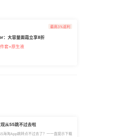
最高3%返利
uder：大容量面霜立享8折
7件套+原生液
现从55跳不过去啦
5海淘App跳转点不过去了？一一直提示下载