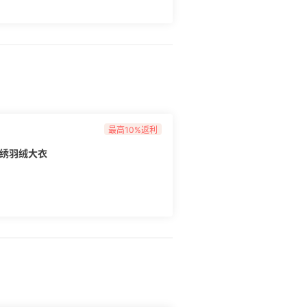
最高10%返利
 C 刺绣羽绒大衣