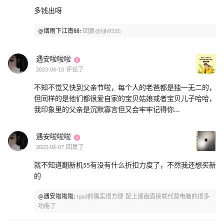
多钱出呀
@烟雨下江南88:
回复@hjh9331:
遇安啦啦啦
2023-06-13 评论了
不知不觉又快到父亲节啦，每个人的老爸都是独一无二的，
但同样的是他们都很爱自家的宝贝姑娘或者宝贝儿子哈哈，
我印象里的父亲是沉默寡言但又会牢牢记得你...
遇安啦啦啦
2023-06-07 回复了
就不知道翻新机55有没有什么折扣力度了，不然我还想买新
的
@遇安啦啦啦:
Ipad的确实很方便 配上键盘直接就代替电脑的很多
功能了