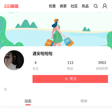
优惠
商家
社区
热品
带你去官网买正品
遇安啦啦啦
4
113
3903
关注
无
动态
晒单