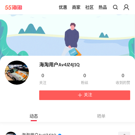
优惠
商家
社区
热品
带你去官网买正品
海淘用户Av4JZ4j1Q
0
0
0
关注
动态
晒单